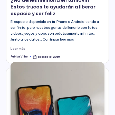
Estos trucos te ayudarán a liberar
espacio y ser feliz
El espacio disponible en tu iPhone o Android tiende a
ser finito, pero nuestras ganas de llenarlo con fotos,
vídeos, juegos y apps son prácticamente infinitas.
Junto a los datos… Continuar leer mas
Leer más
Fabian Villar
agosto 15, 2019
Publicado
por