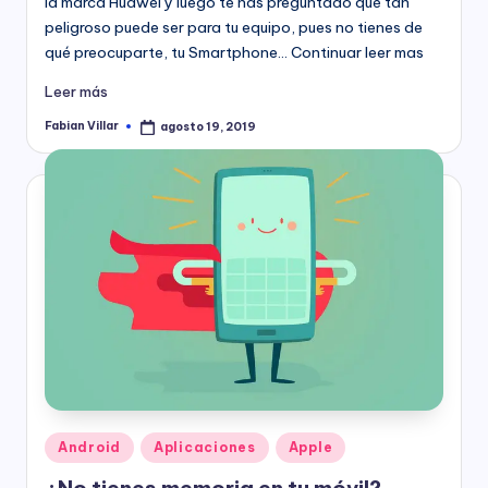
la marca Huawei y luego te has preguntado qué tan
peligroso puede ser para tu equipo, pues no tienes de
qué preocuparte, tu Smartphone… Continuar leer mas
Leer más
Fabian Villar
agosto 19, 2019
Publicado
por
Publicado
Android
Aplicaciones
Apple
en
¿No tienes memoria en tu móvil?