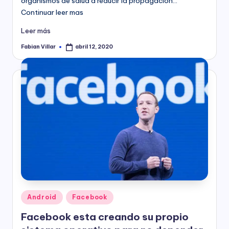
organismos de salud a reducir la propagación…
Continuar leer mas
Leer más
Fabian Villar
abril 12, 2020
Publicado
por
Publicado
Android
Facebook
en
Facebook esta creando su propio