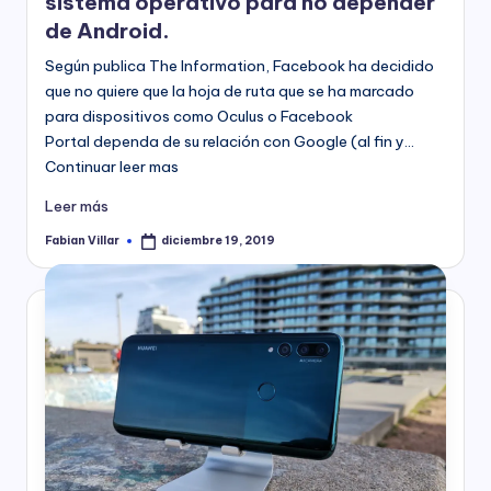
sistema operativo para no depender
de Android.
Según publica The Information, Facebook ha decidido
que no quiere que la hoja de ruta que se ha marcado
para dispositivos como Oculus o Facebook
Portal dependa de su relación con Google (al fin y…
Continuar leer mas
Leer más
Fabian Villar
diciembre 19, 2019
Publicado
por