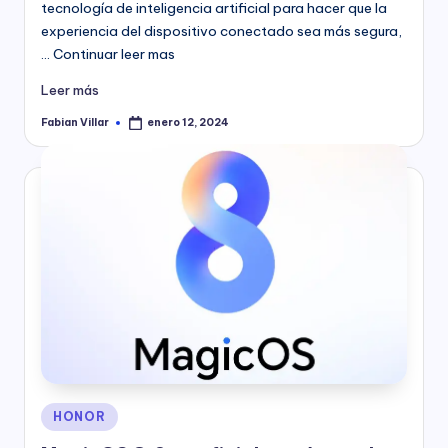
tecnología de inteligencia artificial para hacer que la
experiencia del dispositivo conectado sea más segura,
… Continuar leer mas
Leer más
Fabian Villar
enero 12, 2024
Publicado
por
Publicado
HONOR
en