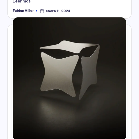
Leer más
Fabian Villar
enero 11, 2024
Publicado
por