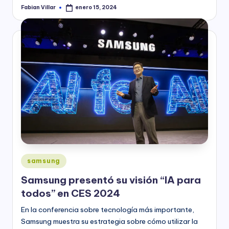
Fabian Villar
enero 15, 2024
Publicado
por
Publicado
samsung
en
Samsung presentó su visión “IA para
todos” en CES 2024
En la conferencia sobre tecnología más importante,
Samsung muestra su estrategia sobre cómo utilizar la