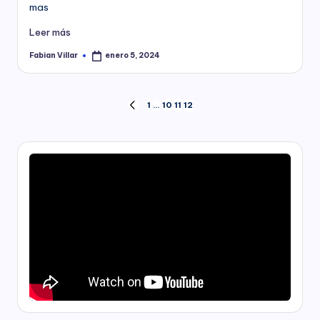
mas
Leer más
Fabian Villar
enero 5, 2024
Publicado
por
Paginación
1
…
10
11
12
PÁGINA
ANTERIOR
de
entradas