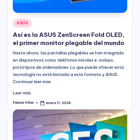
Publicado
ASUS
en
Así es la ASUS ZenScreen Fold OLED,
el primer monitor plegable del mundo
Hasta ahora, las pantallas plegables se han integrado
en dispositivos como teléfonos móviles e, incluso,
prototipos de ordenadores. Lo que puede ofrecer esta
tecnología no está limitada a este formato y ASUS…
Continuar leer mas
Leer más
Fabian Villar
enero 11, 2024
Publicado
por