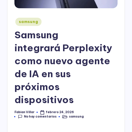
Publicado
samsung
en
Samsung
integrará Perplexity
como nuevo agente
de IA en sus
próximos
dispositivos
Fabian Villar
febrero 24, 2026
Publicado
No hay comentarios
samsung
por
Publicado
en