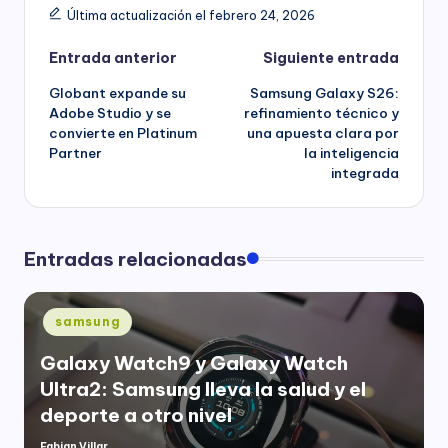
Última actualización el febrero 24, 2026
Navegación
Entrada anterior
Siguiente entrada
Globant expande su
Samsung Galaxy S26:
de
Adobe Studio y se
refinamiento técnico y
convierte en Platinum
una apuesta clara por
entradas
Partner
la inteligencia
integrada
Entradas relacionadas
Publicado
samsung
en
Galaxy Watch9 y Galaxy Watch
Ultra2: Samsung lleva la salud y el
deporte a otro nivel
Fabian Villar