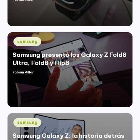
Publicado
por
Publicado
samsung
en
Samsung presentó los Galaxy Z Fold8
Ultra, Fold8 y Flip8
Fabian Villar
Publicado
por
Publicado
samsung
en
Samsung Galaxy Z: la historia detrás