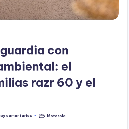
nguardia con
mbiental: el
ilias razr 60 y el
hay comentarios
Motorola
Publicado
en