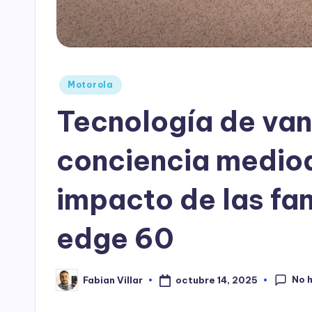
Publicado
Motorola
en
Tecnología de va
conciencia medioa
impacto de las fam
edge 60
No 
octubre 14, 2025
Fabian Villar
Publicado
por