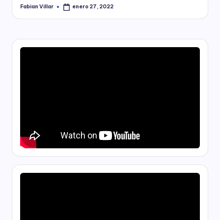
Fabian Villar
enero 27, 2022
Publicado
por