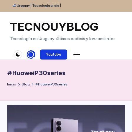
Uruguay | Tecnología al día |
Saltar
al
TECNOUYBLOG
contenido
Tecnología en Uruguay: últimos análisis y lanzamientos
Youtube
#HuaweiP30series
Inicio
Blog
#HuaweiP30series