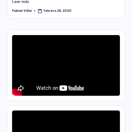
Leer más
Fabian Villar
febrero 28, 2020
Publicado
por