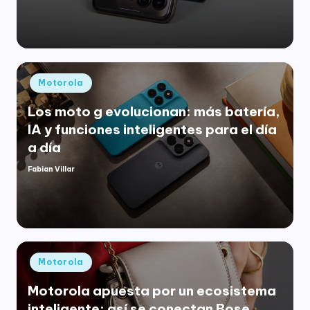
por
Publicado
Motorola
en
Los moto g evolucionan: más batería,
IA y funciones inteligentes para el día
a día
Fabian Villar
Publicado
por
Publicado
Motorola
en
Motorola apuesta por un ecosistema
inteligente: así se conectan Bose,