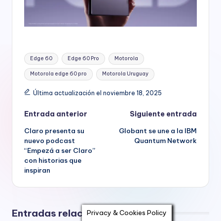
Etiquetas:
Edge 60
Edge 60 Pro
Motorola
Motorola edge 60 pro
Motorola Uruguay
Última actualización el noviembre 18, 2025
Navegación
Entrada anterior
Siguiente entrada
Claro presenta su
Globant se une a la IBM
de
nuevo podcast
Quantum Network
“Empezá a ser Claro”
entradas
con historias que
inspiran
Entradas relacionadas
Privacy & Cookies Policy