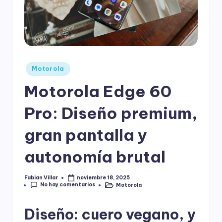
Publicado
Motorola
en
Motorola Edge 60
Pro: Diseño premium,
gran pantalla y
autonomía brutal
Fabian Villar
noviembre 18, 2025
Publicado
No hay comentarios
Motorola
por
Publicado
en
Diseño: cuero vegano, y