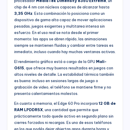
procesador
MediaTek Dimensity 8350 Extreme
, un
chip de 4 nm con núcleos capaces de alcanzar hasta
3,35 GHz
. Esta combinación lo posiciona como un
dispositivo de gama alta capaz de mover aplicaciones
pesadas, juegos exigentes y multitarea intensa sin
esfuerzo. En el uso real se nota desde el primer
momento: las apps se abren rápido, las animaciones
siempre se mantienen fluidas y cambiar entre tareas es
inmediato, incluso cuando hay muchas ventanas activas.
El rendimiento gráfico está a cargo de la GPU
Mali-
G615
, que ofrece muy buenos resultados en juegos con
altos niveles de detalle. La estabilidad térmica también
es buena: incluso en sesiones largas de juego o
grabación de video, el teléfono se mantiene firme y no
presenta calentamientos molestos.
En cuanto a memoria, el Edge 60 Pro incorpora
12 GB de
RAM LPDDR5X
, una cantidad que permite que
prácticamente todo quede activo en segundo plano sin
cierres forzados ni recargas. Es uno de esos teléfonos
en los que podés dejar abiertas apps durante horas y