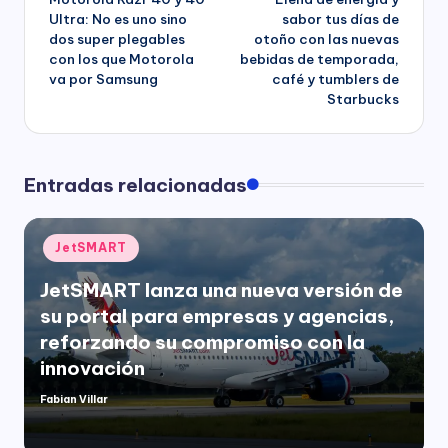
de
Ultra: No es uno sino
sabor tus días de
dos super plegables
otoño con las nuevas
entradas
con los que Motorola
bebidas de temporada,
va por Samsung
café y tumblers de
Starbucks
Entradas relacionadas
Publicado
JetSMART
en
JetSMART lanza una nueva versión de
su portal para empresas y agencias,
reforzando su compromiso con la
innovación
Fabian Villar
Publicado
por