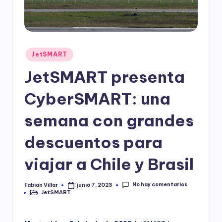
Publicado
JetSMART
en
JetSMART presenta
CyberSMART: una
semana con grandes
descuentos para
viajar a Chile y Brasil
No hay comentarios
Fabian Villar
junio 7, 2023
Publicado
JetSMART
por
Publicado
en