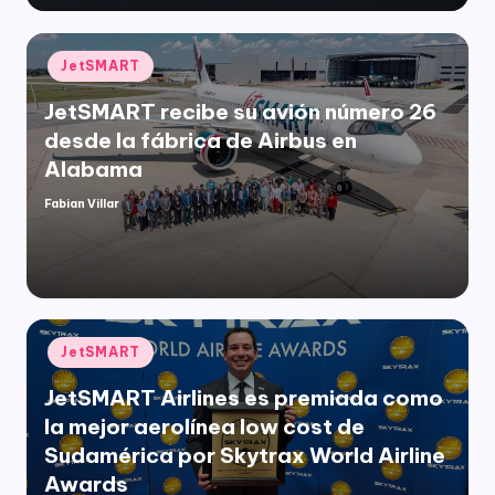
Publicado
JetSMART
en
JetSMART recibe su avión número 26
desde la fábrica de Airbus en
Alabama
Fabian Villar
Publicado
por
Publicado
JetSMART
en
JetSMART Airlines es premiada como
la mejor aerolínea low cost de
Sudamérica por Skytrax World Airline
Awards