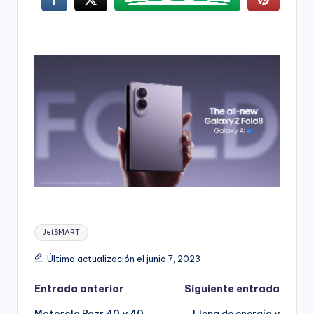
Etiquetas:
JetSMART
Última actualización el junio 7, 2023
Navegación
Entrada anterior
Siguiente entrada
Motorola Razr 40 y 40
Llena de energía y