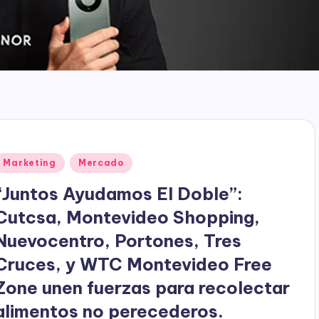
Publicado
Marketing
Mercado
en
“Juntos Ayudamos El Doble”:
Cutcsa, Montevideo Shopping,
Nuevocentro, Portones, Tres
Cruces, y WTC Montevideo Free
Zone unen fuerzas para recolectar
alimentos no perecederos.