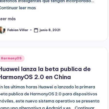
teléfonos inteligentes que tengan incorporado…
Continuar leer mas
Leer más
junio 8, 2021
Fabian Villar
ublicado
or
Publicado
HarmonyOS
en
Huawei lanza la beta publica de
HarmonyOS 2.0 en China
En las ultimas horas Huawei a lanzado la primera
beta publica de HarmonyOS 2.0 para dispositivos
móviles, este nuevo sistema operativo se presenta
como una alternativa a Android y es… Continuar