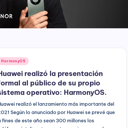
Publicado
HarmonyOS
en
Huawei realizó la presentación
formal al público de su propio
sistema operativo: HarmonyOS.
Huawei realizó el lanzamiento más importante del
2021 Según lo anunciado por Huawei se prevé que
a fines de este año sean 300 millones los