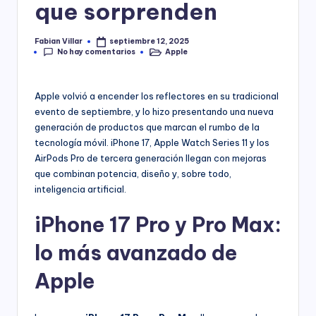
que sorprenden
Fabian Villar
septiembre 12, 2025
Publicado
No hay comentarios
Apple
por
Publicado
en
Apple volvió a encender los reflectores en su tradicional
evento de septiembre, y lo hizo presentando una nueva
generación de productos que marcan el rumbo de la
tecnología móvil. iPhone 17, Apple Watch Series 11 y los
AirPods Pro de tercera generación llegan con mejoras
que combinan potencia, diseño y, sobre todo,
inteligencia artificial.
iPhone 17 Pro y Pro Max:
lo más avanzado de
Apple