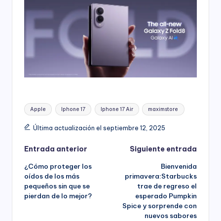
Etiquetas:
Apple
Iphone 17
Iphone 17 Air
maximstore
Última actualización el septiembre 12, 2025
Navegación
Entrada anterior
Siguiente entrada
¿Cómo proteger los
Bienvenida
de
oídos de los más
primavera:Starbucks
pequeños sin que se
trae de regreso el
entradas
pierdan de lo mejor?
esperado Pumpkin
Spice y sorprende con
nuevos sabores