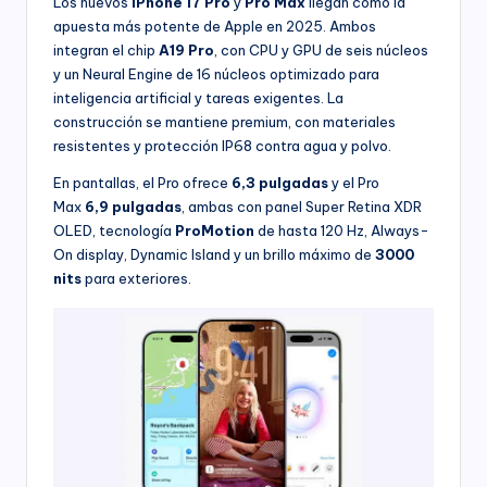
Los nuevos
iPhone 17 Pro
y
Pro Max
llegan como la
apuesta más potente de Apple en 2025. Ambos
integran el chip
A19 Pro
, con CPU y GPU de seis núcleos
y un Neural Engine de 16 núcleos optimizado para
inteligencia artificial y tareas exigentes. La
construcción se mantiene premium, con materiales
resistentes y protección IP68 contra agua y polvo.
En pantallas, el Pro ofrece
6,3 pulgadas
y el Pro
Max
6,9 pulgadas
, ambas con panel Super Retina XDR
OLED, tecnología
ProMotion
de hasta 120 Hz, Always-
On display, Dynamic Island y un brillo máximo de
3000
nits
para exteriores.