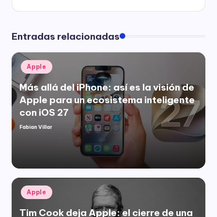
Entradas relacionadas
Publicado
Apple
en
Más allá del iPhone: así es la visión de
Apple para un ecosistema inteligente
con iOS 27
Fabian Villar
Publicado
por
Publicado
Apple
en
Tim Cook deja Apple: el cierre de una