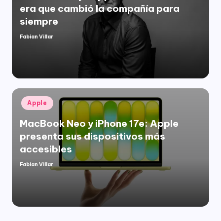
era que cambió la compañía para
siempre
Fabian Villar
Publicado
por
Publicado
Apple
en
MacBook Neo y iPhone 17e: Apple
presenta sus dispositivos más
accesibles
Fabian Villar
Publicado
por