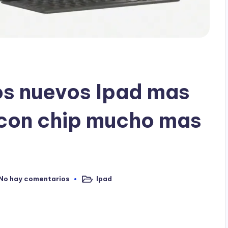
os nuevos Ipad mas
con chip mucho mas
No hay comentarios
Ipad
Publicado
en