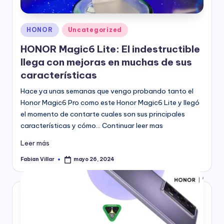
Publicado
HONOR
Uncategorized
en
HONOR Magic6 Lite: El indestructible
llega con mejoras en muchas de sus
características
Hace ya unas semanas que vengo probando tanto el
Honor Magic6 Pro como este Honor Magic6 Lite y llegó
el momento de contarte cuales son sus principales
características y cómo… Continuar leer mas
Leer más
Fabian Villar
mayo 26, 2024
Publicado
por