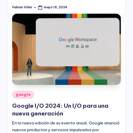
Fabian Villar
mayo 16, 2024
Publicado
por
Publicado
google
en
Google I/O 2024: Un I/O para una
nueva generación
En la nueva edición de su evento anual, Google anunció
nuevos productos y servicios impulsados por