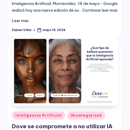
Inteligencia Artificial. Montevideo, 14 de mayo- Google
realizó hoy una nueva edición de su… Continuar leer mas
Leer más
Fabian Villar
mayo 15, 2024
Publicado
por
Publicado
Inteligencia Artificial
Uncategorized
en
Dove se compromete a no utilizar IA