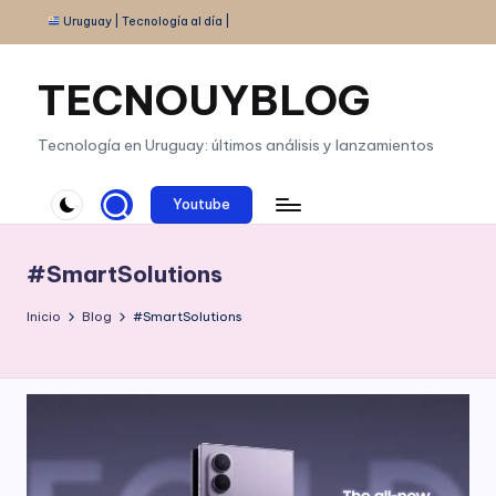
Uruguay | Tecnología al día |
Saltar
al
TECNOUYBLOG
contenido
Tecnología en Uruguay: últimos análisis y lanzamientos
Youtube
#SmartSolutions
Inicio
Blog
#SmartSolutions