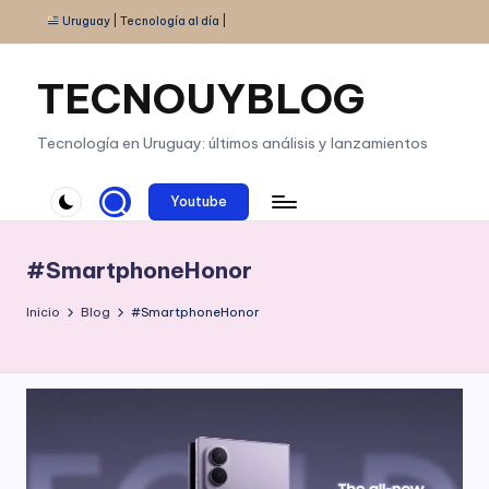
Uruguay | Tecnología al día |
Saltar
al
TECNOUYBLOG
contenido
Tecnología en Uruguay: últimos análisis y lanzamientos
Youtube
#SmartphoneHonor
Inicio
Blog
#SmartphoneHonor