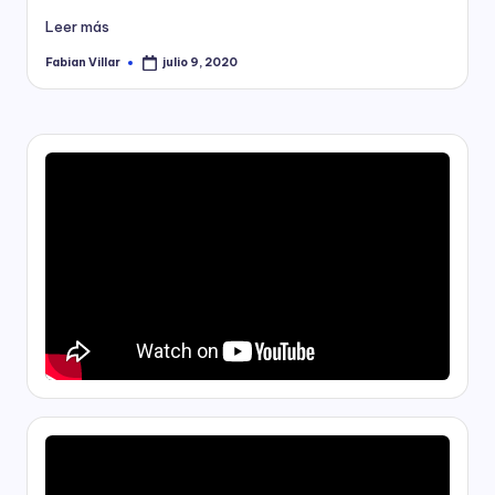
Leer más
Fabian Villar
julio 9, 2020
Publicado
por