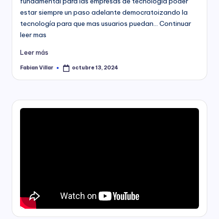
fundamental para las empresas de tecnología poder
estar siempre un paso adelante democratoizando la
tecnología para que mas usuarios puedan… Continuar
leer mas
Leer más
Fabian Villar
octubre 13, 2024
Publicado
por