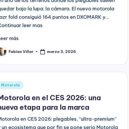
en uno de los terrenos donde los plegables suelen
quedar bajo la lupa: la cámara. El nuevo motorola
razr fold consiguió 164 puntos en DXOMARK y…
Continuar leer mas
Leer más
marzo 3, 2026
Fabian Villar
ublicado
or
Publicado
Motorola
en
Motorola en el CES 2026: una
nueva etapa para la marca
Motorola en CES 2026: plegables, “ultra-premium”
y un ecosistema que por fin se pone serio Motorola