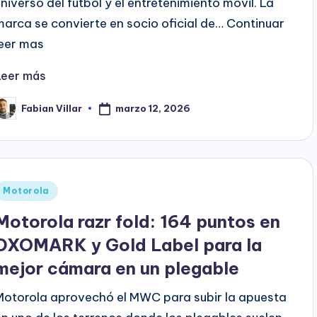
universo del fútbol y el entretenimiento móvil. La
marca se convierte en socio oficial de… Continuar
leer mas
Leer más
marzo 12, 2026
Fabian Villar
ublicado
or
Publicado
Motorola
en
Motorola razr fold: 164 puntos en
DXOMARK y Gold Label para la
mejor cámara en un plegable
Motorola aprovechó el MWC para subir la apuesta