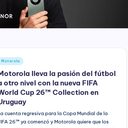
Publicado
Motorola
en
Motorola lleva la pasión del fútbol
a otro nivel con la nueva FIFA
World Cup 26™ Collection en
Uruguay⁠
La cuenta regresiva para la Copa Mundial de la
FIFA 26™ ya comenzó y Motorola quiere que los