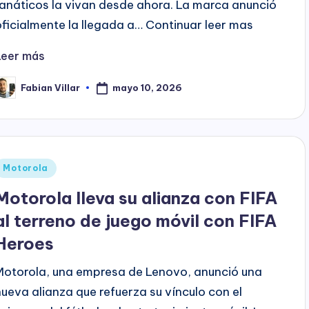
fanáticos la vivan desde ahora. La marca anunció
oficialmente la llegada a… Continuar leer mas
Leer más
mayo 10, 2026
Fabian Villar
ublicado
or
Publicado
Motorola
en
Motorola lleva su alianza con FIFA
al terreno de juego móvil con FIFA
Heroes
Motorola, una empresa de Lenovo, anunció una
nueva alianza que refuerza su vínculo con el