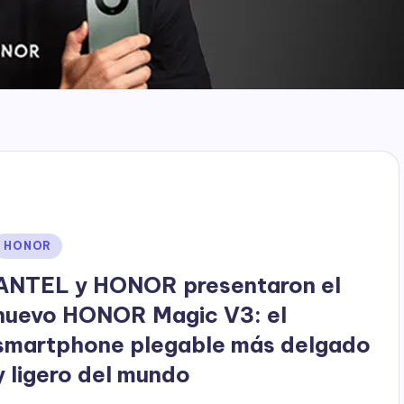
Publicado
HONOR
en
ANTEL y HONOR presentaron el
nuevo HONOR Magic V3: el
smartphone plegable más delgado
y ligero del mundo