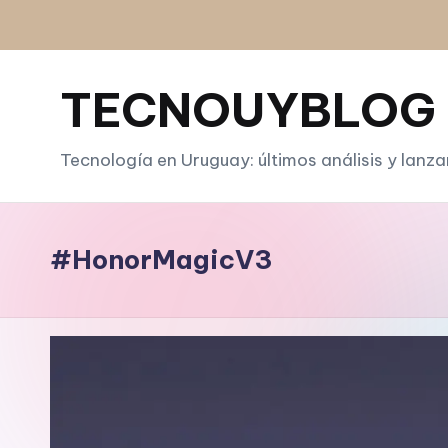
Saltar
al
TECNOUYBLOG
contenido
Tecnología en Uruguay: últimos análisis y lanz
#HonorMagicV3