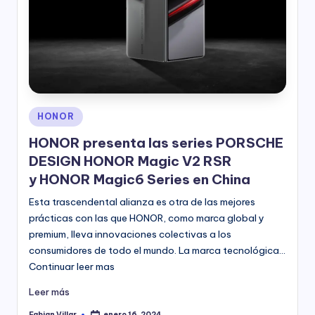
Publicado
HONOR
en
HONOR presenta las series PORSCHE
DESIGN HONOR Magic V2 RSR
y HONOR Magic6 Series en China
Esta trascendental alianza es otra de las mejores
prácticas con las que HONOR, como marca global y
premium, lleva innovaciones colectivas a los
consumidores de todo el mundo. La marca tecnológica…
Continuar leer mas
Leer más
Fabian Villar
enero 16, 2024