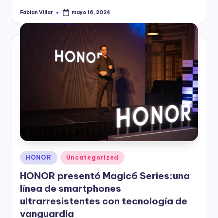
Fabian Villar
mayo 16, 2024
Publicado
por
Publicado
HONOR
Uncategorized
en
HONOR presentó Magic6 Series:una
línea de smartphones
ultrarresistentes con tecnología de
vanguardia