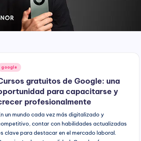
Publicado
google
en
Cursos gratuitos de Google: una
oportunidad para capacitarse y
crecer profesionalmente
En un mundo cada vez más digitalizado y
competitivo, contar con habilidades actualizadas
es clave para destacar en el mercado laboral.