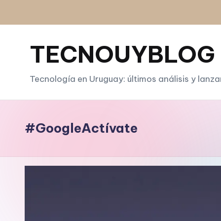
Saltar
al
TECNOUYBLOG
contenido
Tecnología en Uruguay: últimos análisis y lanz
#GoogleActívate