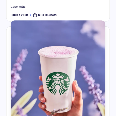
Leer más
Fabian Villar
julio 16, 2024
Publicado
por